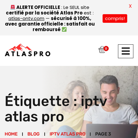
X
ALERTE OFFICIELLE
: Le SEUL site
certifié par la société Atlas Pro
est :
compris!
atlas-ontv.com
—
sécurisé à 100%,
avec garantie officielle : satisfait ou
remboursé
0
Étiquette :
iptv
atlas pro
HOME
BLOG
IPTV ATLAS PRO
PAGE 3